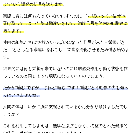
よ”という誤解の信号を送ります
。
実際に胃には何も入っていないはずなのに、“
お腹いっぱい信号”を
受け取ってしまった脳は勘違いをして、満腹信号を体内の細胞達に
送ります。
体内の細胞たちは“お腹がいっぱいになった信号が来た＝栄養がき
た！”とさらなる勘違いをおこし…栄養を消化させるため働き始めま
す。
結果的には何も栄養が来ていないのに脂肪燃焼作用が働く状態を作
っているのと同じような環境になっていくのでしょう。
たかが“噛む”ですが、されど“噛む”です！“噛む”とう動作の力を侮っ
てはいけませんね。
人間の体は、いかに脳に支配されているかお分かり頂けましたでし
ょうか？
これを利用してしまえば、無駄な脂肪もなく、均整のとれた健康的
な体型に近づけるのではないでしょうか？