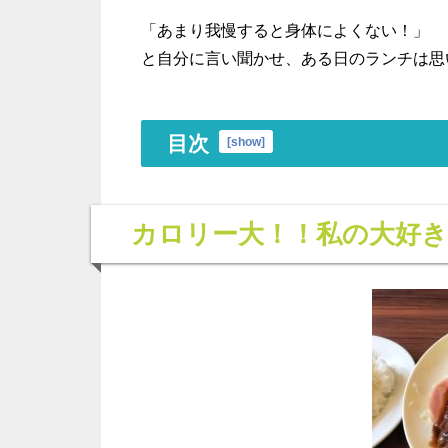
「あまり我慢すると身体によくない！」
と自分に言い聞かせ、ある日のランチは思
目次
[
show
]
カロリー大！！私の大好