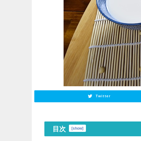
Twitter
目次
[
show
]