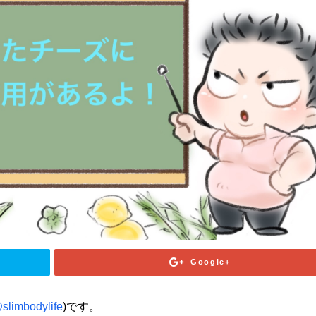
Google+
slimbodylife
)です。