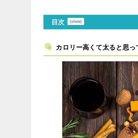
目次
[
show
]
カロリー高くて太ると思っ