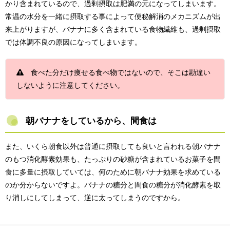
かり含まれているので、過剰摂取は肥満の元になってしまいます。
常温の水分を一緒に摂取する事によって便秘解消のメカニズムが出
来上がりますが、バナナに多く含まれている食物繊維も、過剰摂取
では体調不良の原因になってしまいます。
食べた分だけ痩せる食べ物ではないので、そこは勘違い
しないように注意してください。
朝バナナをしているから、間食は
また、いくら朝食以外は普通に摂取しても良いと言われる朝バナナ
のもつ消化酵素効果も、たっぷりの砂糖が含まれているお菓子を間
食に多量に摂取していては、何のために朝バナナ効果を求めている
のか分からないですよ。バナナの糖分と間食の糖分が消化酵素を取
り消しにしてしまって、逆に太ってしまうのですから。