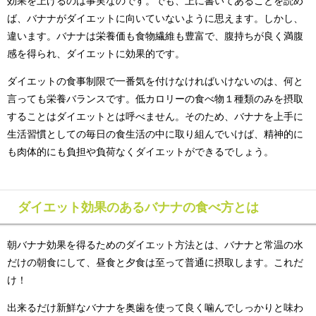
効果を上げる
のは事実なのです。でも、上に書いてあることを読め
ば、バナナがダイエットに向いていないように思えます。しかし、
違います。
バナナは栄養価も食物繊維も豊富で、腹持ちが良く満腹
感を得られ、ダイエットに効果的です。
ダイエットの食事制限で一番気を付けなければいけないのは、何と
言っても栄養バランスです。低カロリーの食べ物１種類のみを摂取
することはダイエットとは呼べません。そのため、バナナを上手に
生活習慣としての毎日の食生活の中に取り組んでいけば、精神的に
も肉体的にも負担や負荷なくダイエットができるでしょう。
ダイエット効果のあるバナナの食べ方とは
朝バナナ効果を得るためのダイエット方法とは、
バナナと常温の水
だけの朝食にして、昼食と夕食は至って普通に摂取します。これだ
け！
出来るだけ新鮮なバナナを奥歯を使って良く噛んでしっかりと味わ