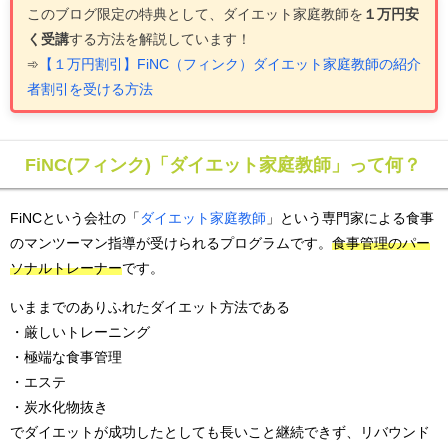
このブログ限定の
特典として、ダイエット家庭教師を
１
万円安
く受講
する方法を解説しています
！
➾
【１万円割引】FiNC（フィンク）ダイエット家庭教師の紹介
者割引を受ける方法
FiNC(フィンク)「ダイエット家庭教師」って何？
FiNCという会社の「
ダイエット家庭教師
」という専門家による食事
のマンツーマン指導が受けられるプログラムです。
食事管理のパー
ソナルトレーナー
です。
いままでのありふれたダイエット方法である
・厳しいトレーニング
・極端な食事管理
・エステ
・炭水化物抜き
でダイエットが成功したとしても長いこと継続できず、リバウンド